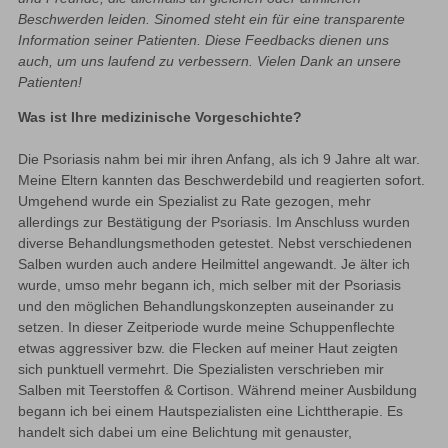
Beschwerden 
leiden. Sinomed steht ein für eine transparente 
Information 
seiner Patienten. Diese Feedbacks dienen uns 
auch, um 
uns laufend zu verbessern. Vielen Dank an unsere 
Patienten!
Was ist Ihre medizinische Vorgeschichte?
Die Psoriasis nahm bei mir ihren Anfang, als ich 9 Jahre alt war. 
Meine Eltern kannten das Beschwerdebild und reagierten sofort. 
Umgehend wurde ein Spezialist zu Rate gezogen, mehr 
allerdings zur Bestätigung der Psoriasis. Im Anschluss wurden 
diverse Behandlungsmethoden getestet. Nebst verschiedenen 
Salben wurden auch andere Heilmittel angewandt. Je älter ich 
wurde, umso mehr begann ich, mich selber mit der Psoriasis 
und den möglichen Behandlungskonzepten auseinander zu 
setzen. In dieser Zeitperiode wurde meine Schuppenflechte 
etwas aggressiver bzw. die Flecken auf meiner Haut zeigten 
sich punktuell vermehrt. Die Spezialisten verschrieben mir 
Salben mit Teerstoffen & Cortison. Während meiner Ausbildung 
begann ich bei einem Hautspezialisten eine Lichttherapie. Es 
handelt sich dabei um eine Belichtung mit genauster, 