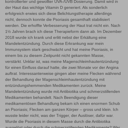
kontrollierter und gewollter UVA-/UVB Dosierung. Damit wird in 
der Haut das wichtige Vitamin D generiert. Als sonderlich 
erfolgreich erwies sich diese Belichtungstherapie allerdings 
nicht, dennoch konnte die Psoriasis gesamthaft stabilisiert 
werden. Die erhoffte Verbesserung der Haut trat nicht ein. Nach 
1½ Jahren brach ich diese Therapieform dann ab. Im Dezember 
2018 wurde ich krank und erlitt nebst der Erkältung eine 
Mandelentzündung. Durch diese Erkrankung war mein 
Immunsystem stark geschwächt und hat meine Psoriasis, in 
einem bis zu diesem Zeitpunkt nicht gekannten Masse, 
verstärkt. Unklar ist, was meine Magenschleimhautentzündung 
für einen Einfluss darauf hatte, die zwei Monate vor der Angina 
auftrat. Interessanterweise gingen aber meine Flecken während 
der Behandlung der Magenschleimhautentzündung mit 
entzündungshemmenden Medikamenten zurück. Meine 
Mandelentzündung wurde mit Antibiotika und schmerzstillenden 
Medikamenten behandelt. Nach Beendigung dieser 
medikamentösen Behandlung bekam ich einen enormen Schub 
an Psoriasis; Flecken am ganzen Körper – gross und klein. Ich 
wusste leider nicht, was der Trigger, der Auslöser, dafür war. 
Wurde die Psoriasis in diesem Masse durch die Antibiotika 
ausgelöst oder durch die schmerzstillenden Medikamente? War 