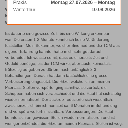
Praxis
Montag 27.07.2026 – Montag
Winterthur
10.08.2026
Was haben Ihnen die Behandlungen nach TCM-
Methoden 
bis heute in Bezug auf Ihre Beschwerden 
gebracht?
Es dauerte eine gewisse Zeit, bis eine Wirkung erkennbar 
war. Die ersten 1-2 Monate konnte ich keine Veränderung 
feststellen. Mein Bekannter, welcher Sinomed und die TCM aus 
eigener Erfahrung kannte, hatte mich sehr gut darauf 
vorbereitet. Ich wusste somit, dass es einerseits Zeit und 
Geduld benötige, bis die TCM wirke, aber auch, keinesfalls 
frühzeitig aufgeben zu dürfen, nach anfänglich 2-3 
Behandlungen. Danach hat dann tatsächlich eine grosse 
Verbesserung eingesetzt: Die Hitze, welche ich an meinen 
Psoriasis-Stellen verspürte, ging schrittweise zurück, die 
Schuppen haben sich verabschiedet und die Haut hat sich stetig 
wieder normalisiert. Der Juckreiz reduzierte sich wesentlich. 
Zwischenzeitlich bin ich nun seit ca. 6 Monaten in Behandlung 
und verspüre weiterhin sichtbare Verbesserungen. Die Haut 
konnte sich an gewissen Stellen wieder normalisieren und ist 
weniger entzündet, die Hitze an meinen Psoriasis-Stellen ist weg.