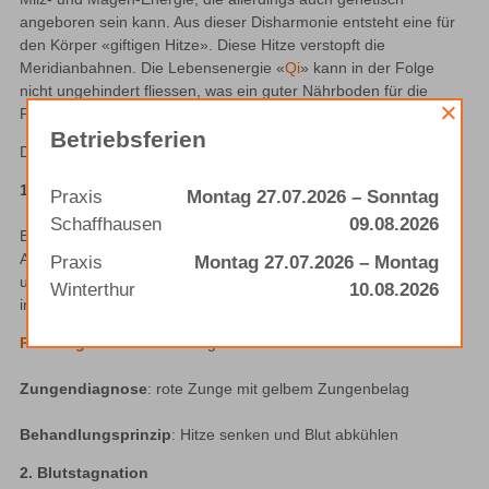
angeboren sein kann. Aus dieser Disharmonie entsteht eine für 
den Körper «giftigen Hitze». Diese Hitze verstopft die 
Meridianbahnen. Die Lebensenergie «
Qi
» kann in der Folge 
nicht ungehindert fliessen, was ein guter Nährboden für die 
Psoriasis darstellen kann.
Betriebsferien
Die TCM unterteilt Psoriasis in 3 Typen:
1. Bluthitze
Praxis
Montag 27.07.2026 – Sonntag
Schaffhausen
09.08.2026
Beim Typ Bluthitze befindet sich die Krankheit meistens noch im 
Anfangsstadium. Der Ausschlag ist in der Regel tropfenförmig 
Praxis
Montag 27.07.2026 – Montag
und zeigt sich in einer leuchtend roten Farbe. Es bilden sich 
Winterthur
10.08.2026
immer wieder neue schuppige und juckende Ausschläge.
Pulsdiagnose
: saitenförmiger Puls
Zungendiagnose
: rote Zunge mit gelbem Zungenbelag
Behandlungsprinzip
: Hitze senken und Blut abkühlen
2. Blutstagnation