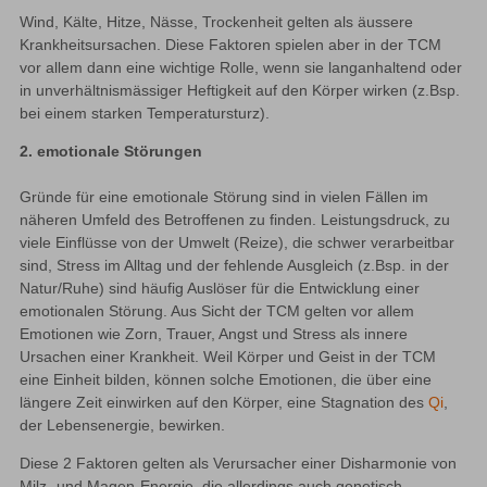
Wind, Kälte, Hitze, Nässe, Trockenheit gelten als äussere 
Krankheitsursachen. Diese Faktoren spielen aber in der TCM 
vor allem dann eine wichtige Rolle, wenn sie langanhaltend oder 
in unverhältnismässiger Heftigkeit auf den Körper wirken (z.Bsp. 
bei einem starken Temperatursturz).
2. emotionale Störungen
Gründe für eine emotionale Störung sind in vielen Fällen im 
näheren Umfeld des Betroffenen zu finden. Leistungsdruck, zu 
viele Einflüsse von der Umwelt (Reize), die schwer verarbeitbar 
sind, Stress im Alltag und der fehlende Ausgleich (z.Bsp. in der 
Natur/Ruhe) sind häufig Auslöser für die Entwicklung einer 
emotionalen Störung. Aus Sicht der TCM gelten vor allem 
Emotionen wie Zorn, Trauer, Angst und Stress als innere 
Ursachen einer Krankheit. Weil Körper und Geist in der TCM 
eine Einheit bilden, können solche Emotionen, die über eine 
längere Zeit einwirken auf den Körper, eine Stagnation des 
Qi
, 
der Lebensenergie, bewirken.
Diese 2 Faktoren gelten als Verursacher einer Disharmonie von 
Milz- und Magen-Energie, die allerdings auch genetisch 