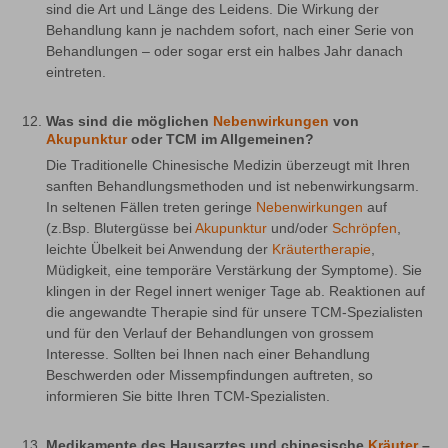
sind die Art und Länge des Leidens. Die Wirkung der 
Behandlung kann je nachdem sofort, nach einer Serie von 
Behandlungen – oder sogar erst ein halbes Jahr danach 
eintreten.
Was sind die möglichen
Nebenwirkungen
von
Akupunktur
oder TCM im Allgemeinen?
Die Traditionelle Chinesische Medizin überzeugt mit Ihren 
sanften Behandlungsmethoden und ist nebenwirkungsarm. 
In seltenen Fällen treten geringe 
Nebenwirkungen
 auf 
(z.Bsp. Blutergüsse bei 
Akupunktur
 und/oder 
Schröpfen
, 
leichte Übelkeit bei Anwendung der 
Kräutertherapie
, 
Müdigkeit, eine temporäre Verstärkung der Symptome). Sie 
klingen in der Regel innert weniger Tage ab. Reaktionen auf 
die angewandte Therapie sind für unsere TCM-Spezialisten 
und für den Verlauf der Behandlungen von grossem 
Interesse. Sollten bei Ihnen nach einer Behandlung 
Beschwerden oder Missempfindungen auftreten, so 
informieren Sie bitte Ihren TCM-Spezialisten.
Medikamente des Hausarztes und chinesische
Kräuter
–