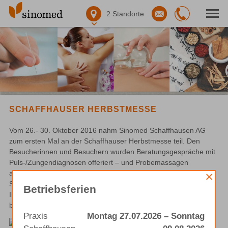
2
Standorte
SCHAFFHAUSER HERBSTMESSE
Vom 26.- 30. Oktober 2016 nahm Sinomed Schaffhausen AG 
zum ersten Mal an der Schaffhauser Herbstmesse teil. Den 
Besucherinnen und Besuchern wurden Beratungsgespräche mit 
Puls-/Zungendiagnosen offeriert – und Probemassagen 
angeboten. Wir durften zahlreiche Interessierte bei uns am 
Stand Willkommen heissen und wir bedanken uns herzlich für 
Betriebsferien
Ihr Interesse an unseren Dienstleistungen. Wir freuen uns 
bereits auf die Herbstmesse 2017!
Praxis
Montag 27.07.2026 – Sonntag