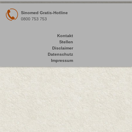
Sinomed Gratis-Hotline
0800 753 753
Kontakt
Stellen
Disclaimer
Datenschutz
Impressum